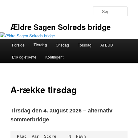
Fortsæt
til
Søg
primært
indhold
Ældre Sagen Solrøds bridge
Hovedmenu
Tirsdag
Forside
Onsdag
Torsdag
AFBUD
Etik og etikette
Kontingent
A-række tirsdag
Tirsdag den 4. august 2026 – alternativ
sommerbridge
Plac  Par  Score     %  Navn                     