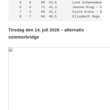
   5    5     90  53,6        Lone Schønnemann - 
   6    4     71  42,3        Jeanne Krag - Vinie
   7    3     69  41,1        Kjeld Greve - Ditte
Tirsdag den 14. juli 2026 – alternativ
sommerbridge