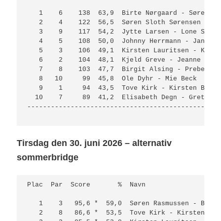
   1    6    138  63,9  Birte Nørgaard - Søren Ra
   2    4    122  56,5  Søren Sloth Sørensen - Li
   3    9    117  54,2  Jytte Larsen - Lone Schøn
   4    5    108  50,0  Johnny Herrmann - Jane He
   5    3    106  49,1  Kirsten Lauritsen - Kurt 
   6    2    104  48,1  Kjeld Greve - Jeanne Krag
   7    8    103  47,7  Birgit Alsing - Preben Al
   8   10     99  45,8  Ole Dyhr - Mie Beck      
   9    1     94  43,5  Tove Kirk - Kirsten Beyer
  10    7     89  41,2  Elisabeth Degn - Grethe B
-------------------------------------------------
Tirsdag den 30. juni 2026 – alternativ
sommerbridge
Plac  Par  Score       %  Navn                   
   1    3   95,6 *  59,0  Søren Rasmussen - Birte
   2    8   86,6 *  53,5  Tove Kirk - Kirsten Bey