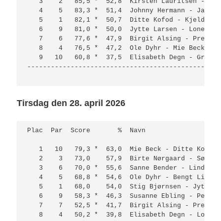
   3    2   85,5 *  52,8  Kirsten Lauritsen - Kur
   4    5   83,3 *  51,4  Johnny Hermann - Jane H
   5    1   82,1 *  50,7  Ditte Kofod - Kjeld Gre
   6    9   81,0 *  50,0  Jytte Larsen - Lone Sch
   7    6   77,6 *  47,9  Birgit Alsing - Preben 
   8    4   76,5 *  47,2  Ole Dyhr - Mie Beck    
   9   10   60,8 *  37,5  Elisabeth Degn - Grethe
-------------------------------------------------
Tirsdag den 28. april 2026
Plac  Par  Score       %  Navn                   
   1   10   79,3 *  63,0  Mie Beck - Ditte Kofoed
   2    3   73,0    57,9  Birte Nørgaard - Søren 
   3    6   70,0 *  55,6  Sanne Bender - Lindy Ma
   4    5   68,8 *  54,6  Ole Dyhr - Bengt Lipper
   5    1   68,0    54,0  Stig Bjørnsen - Jytte L
   6    9   58,3 *  46,3  Susanne Ebling - Peter 
   7    7   52,5 *  41,7  Birgit Alsing - Preben 
   8    4   50,2 *  39,8  Elisabeth Degn - Lone S