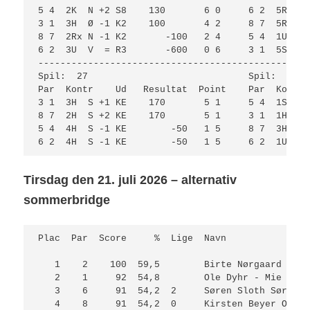
5 4  2K  N +2 S8    130       6 0     6 2  5R  N 
3 1  3H  Ø -1 K2    100       4 2     8 7  5R  N 
8 7  2Rx N -1 K2       -100   2 4     5 4  1U  S 
6 2  3U  V  = R3       -600   0 6     3 1  5S  V 
-------------------------------------------------
Spil:  27                             Spil:  28  
Par  Kontr    Ud   Resultat  Point    Par  Kontr 
3 1  3H  S +1 KE    170       5 1     5 4  1S  N 
8 7  2H  S +2 KE    170       5 1     3 1  1H  Ø 
5 4  4H  S -1 KE        -50   1 5     8 7  3H  S 
6 2  4H  S -1 KE        -50   1 5     6 2  1U  S 
Tirsdag den 21. juli 2026 – alternativ
sommerbridge
Plac  Par  Score     %  Lige  Navn               
   1    2    100  59,5        Birte Nørgaard - Sø
   2    1     92  54,8        Ole Dyhr - Mie Beck
   3    6     91  54,2  2     Søren Sloth Sørense
   4    8     91  54,2  0     Kirsten Beyer Olrik