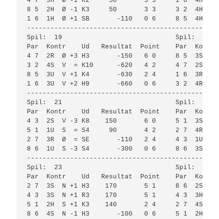
4 7  3H  Ø -1 K2     50       3 3     1 6  4H  S 
8 5  2H  Ø -1 K3     50       3 3     3 2  4H  S 
1 6  1H  Ø +1 SB       -110   0 6     8 5  4H  S 
-------------------------------------------------
Spil:  19                             Spil:  20  
Par  Kontr    Ud   Resultat  Point    Par  Kontr 
4 7  2R  Ø +3 H3       -150   6 0     8 5  3S  S 
3 2  4S  V  = K10      -620   4 2     4 7  2S  S 
8 5  3U  V +1 K4       -630   2 4     1 6  3R  N 
1 6  3U  V +2 H9       -660   0 6     3 2  4R  N 
-------------------------------------------------
Spil:  21                             Spil:  22  
Par  Kontr    Ud   Resultat  Point    Par  Kontr 
4 3  2S  V -3 K8    150       6 0     5 1  3S  V 
5 1  1U  S  = S4     90       4 2     2 7  4R  S 
2 7  3R  Ø  = SE       -110   2 4     4 3  1U  N 
8 6  1U  S -3 S4       -300   0 6     8 6  3S  V 
-------------------------------------------------
Spil:  23                             Spil:  24  
Par  Kontr    Ud   Resultat  Point    Par  Kontr 
2 7  3S  N +1 H3    170       5 1     8 6  2S  N 
4 3  3S  N +1 R3    170       5 1     4 3  3H  Ø 
5 1  2H  S +1 K3    140       2 4     2 7  4S  N 
8 6  4S  N -1 H3       -100   0 6     5 1  2H  Ø 