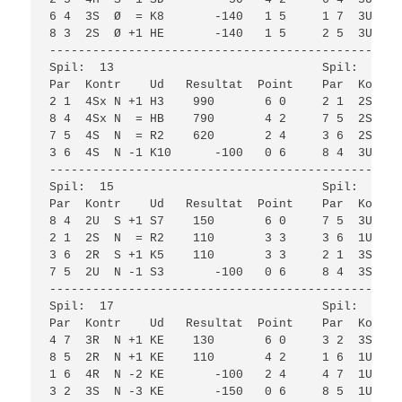
6 4  3S  Ø  = K8       -140   1 5     1 7  3U  Ø 
8 3  2S  Ø +1 HE       -140   1 5     2 5  3U  Ø 
-------------------------------------------------
Spil:  13                             Spil:  14  
Par  Kontr    Ud   Resultat  Point    Par  Kontr 
2 1  4Sx N +1 H3    990       6 0     2 1  2S  S 
8 4  4Sx N  = HB    790       4 2     7 5  2S  S 
7 5  4S  N  = R2    620       2 4     3 6  2S  S 
3 6  4S  N -1 K10      -100   0 6     8 4  3U  V 
-------------------------------------------------
Spil:  15                             Spil:  16  
Par  Kontr    Ud   Resultat  Point    Par  Kontr 
8 4  2U  S +1 S7    150       6 0     7 5  3U  V 
2 1  2S  N  = R2    110       3 3     3 6  1U  V 
3 6  2R  S +1 K5    110       3 3     2 1  3S  N 
7 5  2U  N -1 S3       -100   0 6     8 4  3S  V 
-------------------------------------------------
Spil:  17                             Spil:  18  
Par  Kontr    Ud   Resultat  Point    Par  Kontr 
4 7  3R  N +1 KE    130       6 0     3 2  3S  Ø 
8 5  2R  N +1 KE    110       4 2     1 6  1U  Ø 
1 6  4R  N -2 KE       -100   2 4     4 7  1U  Ø 
3 2  3S  N -3 KE       -150   0 6     8 5  1U  Ø 