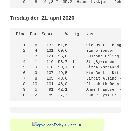
Tirsdag den 21. april 2026
Plac  Par  Score     %  Lige  Navn               
   1    6    133  61,6        Ole Dyhr - Bengt Li
   2    4    131  60,6        Sanne Bender - Lind
   3    7    121  56,0        Susanne Ebling - Pe
   4    1    116  53,7  1     StigBjørnsen - Jytt
   5    3    116  53,7  1     Birte Nørgaard - Sø
   6    9    107  49,5        Mie Beck - Ditte Ko
   7    8    105  48,6        Birgit Alsing - Pre
   8   10    101  46,8        Elisabeth Degn - Lo
   9    5     91  42,1        Anne Frandsen - Pou
  10    2     59  27,3        Hanne Lyskjær - Joh
Today's visits: 0