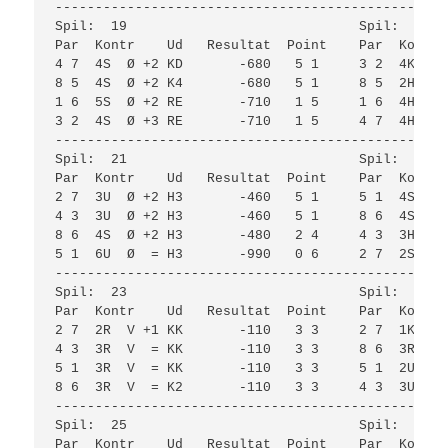
-------------------------------------------------
Spil:  19                             Spil:  20  
Par  Kontr    Ud   Resultat  Point    Par  Kontr 
4 7  4S  Ø +2 KD       -680   5 1     3 2  4K  V 
8 5  4S  Ø +2 K4       -680   5 1     8 5  2H  N 
1 6  5S  Ø +2 RE       -710   1 5     1 6  4H  N 
3 2  4S  Ø +3 RE       -710   1 5     4 7  4H  N 
-------------------------------------------------
Spil:  21                             Spil:  22  
Par  Kontr    Ud   Resultat  Point    Par  Kontr 
2 7  3U  Ø +2 H3       -460   5 1     5 1  4S  Ø 
4 3  3U  Ø +2 H3       -460   5 1     8 6  4S  Ø 
8 6  4S  Ø +2 H3       -480   2 4     4 3  3H  S 
5 1  6U  Ø  = H3       -990   0 6     2 7  2S  Ø 
-------------------------------------------------
Spil:  23                             Spil:  24  
Par  Kontr    Ud   Resultat  Point    Par  Kontr 
2 7  2R  V +1 KK       -110   3 3     2 7  1K  V 
4 3  3R  V  = KK       -110   3 3     8 6  3R  V 
5 1  3R  V  = KK       -110   3 3     5 1  2U  V 
8 6  3R  V  = K2       -110   3 3     4 3  3U  Ø 
-------------------------------------------------
Spil:  25                             Spil:  26  
Par  Kontr    Ud   Resultat  Point    Par  Kontr 