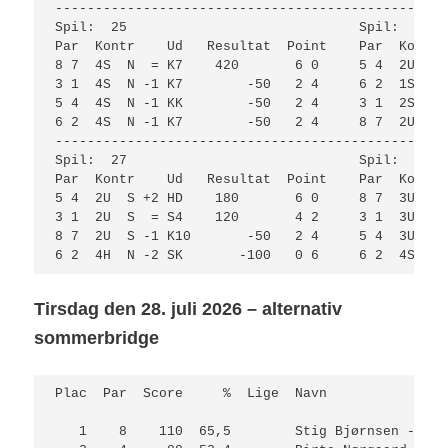
-------------------------------------------------
Spil:  25                             Spil:  26  
Par  Kontr    Ud   Resultat  Point    Par  Kontr 
8 7  4S  N  = K7    420       6 0     5 4  2U  N 
3 1  4S  N -1 K7        -50   2 4     6 2  1S  N 
5 4  4S  N -1 KK        -50   2 4     3 1  2S  N 
6 2  4S  N -1 K7        -50   2 4     8 7  2U  N 
-------------------------------------------------
Spil:  27                             Spil:  28  
Par  Kontr    Ud   Resultat  Point    Par  Kontr 
5 4  2U  S +2 HD    180       6 0     8 7  3U  Ø 
3 1  2U  S  = S4    120       4 2     3 1  3U  Ø 
8 7  2U  S -1 K10       -50   2 4     5 4  3U  Ø 
6 2  4H  N -2 SK       -100   0 6     6 2  4S  V 
Tirsdag den 28. juli 2026 – alternativ
sommerbridge
Plac  Par  Score     %  Lige  Navn               
   1    8    110  65,5        Stig Bjørnsen - Kir