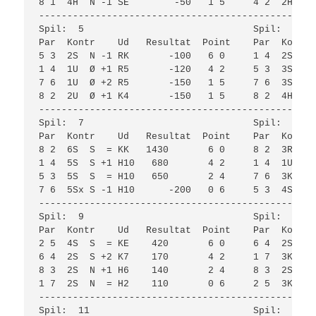
8 1  4H  N -1 SE        -50   1 5     4 2  2H  Ø 
-------------------------------------------------
Spil:  5                              Spil:  6   
Par  Kontr    Ud   Resultat  Point    Par  Kontr 
5 3  2S  N -1 RK       -100   6 0     1 4  2S  S 
1 4  1U  Ø +1 R5       -120   4 2     5 3  3S  S 
7 6  1U  Ø +2 R5       -150   1 5     7 6  3S  S 
8 2  2U  Ø +1 K4       -150   1 5     8 2  4H  N 
-------------------------------------------------
Spil:  7                              Spil:  8   
Par  Kontr    Ud   Resultat  Point    Par  Kontr 
8 2  6S  S  = KK   1430       6 0     8 2  3R  V 
1 4  5S  S +1 H10   680       4 2     1 4  1U  Ø 
5 3  5S  S  = H10   650       2 4     7 6  3K  V 
7 6  5Sx S -1 H10      -200   0 6     5 3  4S  S 
-------------------------------------------------
Spil:  9                              Spil:  10  
Par  Kontr    Ud   Resultat  Point    Par  Kontr 
2 5  4S  S  = KE    420       6 0     6 4  2S  S 
6 4  2S  S +2 K7    170       4 2     1 7  3K  Ø 
8 3  2S  N +1 H6    140       2 4     8 3  2S  S 
1 7  2S  N  = H2    110       0 6     2 5  3K  V 
-------------------------------------------------
Spil:  11                             Spil:  12  