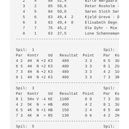
   2    4     88  52,4        Birte Nørgaard - Sø
   3    2     85  50,6        Peter Rosholm - Vin
   4    5     84  50,0        Søren Sloth Sørense
   5    6     83  49,4  2     Kjeld Greve - Ditte
   6    3     83  49,4  0     Elisabeth Degn - Gr
   7    7     76  45,2        Ole Dyhr - Mie Beck
   8    1     63  37,5        Lone Schønnemann - 
-------------------------------------------------
Spil:  1                              Spil:  2   
Par  Kontr    Ud   Resultat  Point    Par  Kontr 
4 2  4H  N +2 K3    480       3 3     6 5  3U  Ø 
6 5  4H  N +2 K3    480       3 3     8 1  2U  V 
7 3  4H  N +2 K3    480       3 3     4 2  1U  N 
8 1  4H  N +2 K3    480       3 3     7 3  3R  N 
-------------------------------------------------
Spil:  3                              Spil:  4   
Par  Kontr    Ud   Resultat  Point    Par  Kontr 
8 1  5Hx V -4 KE   1100       6 0     7 3  3U  S 
4 2  5K  N  = HB    400       4 2     8 1  3U  N 
6 5  4K  N +1 HB    150       2 4     6 5  4H  S 
7 3  4K  N  = R5    130       0 6     4 2  2H  S 
-------------------------------------------------
Spil:  5                              Spil:  6   