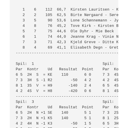
   1    6    112  66,7  Kirsten Lauritsen - Kurt 
   2    2    105  62,5  Birte Nørgaard - Søren Ra
   3    5     90  53,6  Lone Schønnemann - Jytte 
   4    8     76  45,2  Tove Kirk - Kirsten Beyer
   5    7     75  44,6  Ole Dyhr - Mie Beck      
   6    1     74  44,0  Jeanne Krag - Vinie Niels
   7    3     71  42,3  Kjeld Greve - Ditte Kofod
   8    4     69  41,1  Elisabeth Degn - Grethe B
-------------------------------------------------
Spil:  1                              Spil:  2   
Par  Kontr    Ud   Resultat  Point    Par  Kontr 
6 5  2H  S  = KE    110       6 0     7 3  4S  Ø 
7 3  3H  S -1 R2        -50   4 2     4 2  4S  Ø 
8 1  3S  V  = H9       -140   2 4     6 5  4S  Ø 
4 2  4S  V  = H8       -420   0 6     8 1  4S  Ø 
-------------------------------------------------
Spil:  3                              Spil:  4   
Par  Kontr    Ud   Resultat  Point    Par  Kontr 
6 5  2H  N +1 SE    140       5 1     7 3  2Sx Ø 
7 3  2H  N +1 K5    140       5 1     8 1  2S  Ø 
4 2  4H  N -1 K3        -50   1 5     6 5  3H  Ø 