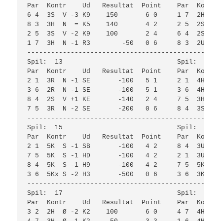
Par  Kontr    Ud   Resultat  Point    Par  Kontr 
6 4  3S  V -3 K9    150       6 0     1 7  2H  V 
8 3  3H  N  = K5    140       4 2     2 5  2S  V 
2 5  3S  V -2 K9    100       2 4     6 4  2S  Ø 
1 7  3H  N -1 R3        -50   0 6     8 3  2U  Ø 
-------------------------------------------------
Spil:  13                             Spil:  14  
Par  Kontr    Ud   Resultat  Point    Par  Kontr 
2 1  3R  N -1 SE       -100   5 1     2 1  4H  N 
3 6  2R  N -1 SE       -100   5 1     3 6  4H  N 
8 4  2S  V +1 KE       -140   2 4     7 5  3H  N 
7 5  3R  N -2 SE       -200   0 6     8 4  3S  S 
-------------------------------------------------
Spil:  15                             Spil:  16  
Par  Kontr    Ud   Resultat  Point    Par  Kontr 
2 1  5K  S -1 SB       -100   4 2     8 4  3U  S 
7 5  5K  S -1 HD       -100   4 2     2 1  3U  S 
8 4  5K  S -1 H9       -100   4 2     7 5  5K  N 
3 6  5Kx S -2 H3       -500   0 6     3 6  3K  N 
-------------------------------------------------
Spil:  17                             Spil:  18  
Par  Kontr    Ud   Resultat  Point    Par  Kontr 
3 2  2H  Ø -2 K2    100       6 0     4 7  4H  S 