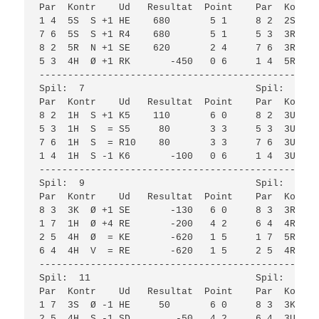
Par  Kontr    Ud   Resultat  Point    Par  Kontr 
1 4  5S  S +1 HE    680       5 1     8 2  2S  N 
7 6  5S  S +1 R4    680       5 1     5 3  3R  V 
8 2  5R  N +1 SE    620       2 4     7 6  3R  V 
5 3  4H  Ø +1 RK       -450   0 6     1 4  5R  V 
-------------------------------------------------
Spil:  7                              Spil:  8   
Par  Kontr    Ud   Resultat  Point    Par  Kontr 
8 2  1H  S +1 K5    110       6 0     8 2  3U  Ø 
5 3  1H  S  = S5     80       3 3     5 3  3U  Ø 
7 6  1H  S  = R10    80       3 3     7 6  3U  V 
1 4  1H  S -1 K6       -100   0 6     1 4  3U  V 
-------------------------------------------------
Spil:  9                              Spil:  10  
Par  Kontr    Ud   Resultat  Point    Par  Kontr 
8 3  3K  Ø +1 SE       -130   6 0     8 3  3R  N 
1 7  1H  Ø +4 RE       -200   4 2     6 4  4R  N 
2 5  4H  Ø  = KE       -620   1 5     1 7  5Rx N 
6 4  4H  V  = RE       -620   1 5     2 5  4R  N 
-------------------------------------------------
Spil:  11                             Spil:  12  
Par  Kontr    Ud   Resultat  Point    Par  Kontr 
1 7  3S  Ø -1 HE     50       6 0     8 3  3K  V 
2 5  4H  S -1 SD        -50   4 2     6 4  3U  Ø 